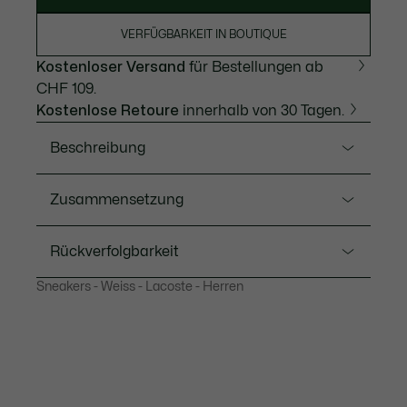
VERFÜGBARKEIT IN BOUTIQUE
Kostenloser Versand
für Bestellungen ab
CHF 109.
Kostenlose Retoure
innerhalb von 30 Tagen.
Beschreibung
Ref. 50SMA0113
Zusammensetzung
Eine elegante, ergonomische und schnittigere
Ausführung des L003 Evo für den Winter. Mit
Obermaterial: 51 % recycelter Polyester 37 %
Rückverfolgbarkeit
Obermaterial aus robustem Cordura®-Gewebe und
Wildleder 12 % Kautschuk; Futter: 100 % recycelter
strukturierten Einsätzen aus Wildleder. Zusätzlich mit
Polyester; Einlegesohle: 70 % recycelter Polyester
Sneakers - Weiss - Lacoste - Herren
übergroßer Sohle und kontrastierendem Branding.
30 % Polyester; Laufsohle: 37 % Kautschuk 56 %
EVA-Schaumstoff 7 % thermoplastisches
Lacoste ist bestrebt, das Produkt während des
Ballistisches Cordura®-Gewebe, strukturiertes
Polyurethan
gesamten Herstellungsprozesses zu verfolgen.
Wildleder und synthetische Fasern am
Transparenz in der Wertschöpfungskette, Kenntnis
Obermaterial
der Lieferanten und des Ökosystems... kein einziger
Lacoste-Print an den Seiten
Faden wird ohne die Aufsicht des Krokodils gewebt.