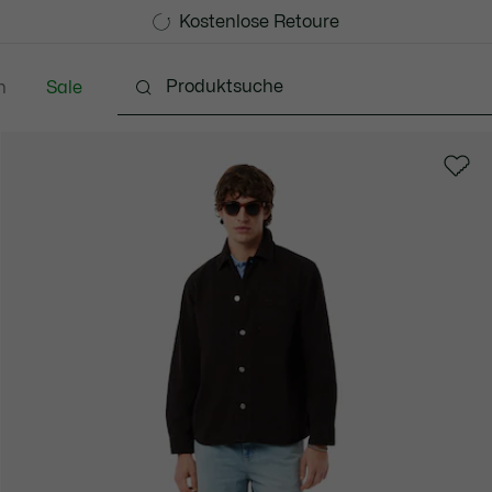
Kostenlose Standard Lieferung ab CHF 109
Werden Sie Lacoste Member!
Kostenlose Retoure
n
Sale
Schuhe
Accessoires
Lederwaren & Kleine 