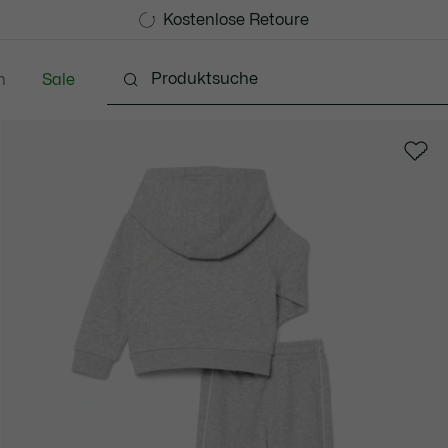
Kostenlose Standard Lieferung ab CHF 109
Werden Sie Lacoste Member!
Kostenlose Retoure
n
Sale
 3-24 Monate
Kinder - 2-7 Jahre
Kinder - 8-16 jah