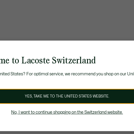
me to Lacoste Switzerland
United States? For optimal service, we recommend you shop on our Uni
YES, TAKE ME TO THE UNITED STATES WEBSITE.
No, I want to continue shopping on the Switzerland website.