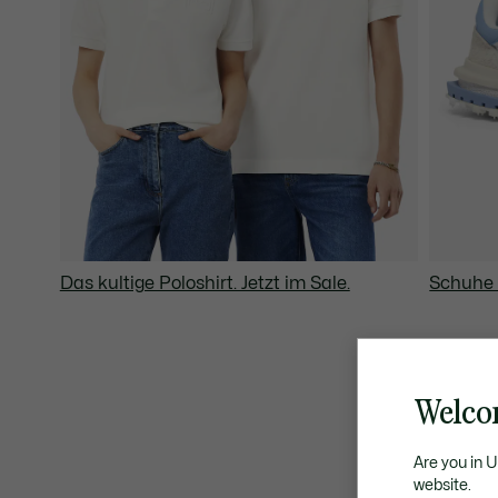
Das kultige Poloshirt. Jetzt im Sale.
Schuhe 
Welco
Are you in 
website.