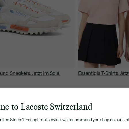
und Sneakers. Jetzt im Sale.
Essentials T-Shirts. Jetz
me to Lacoste Switzerland
United States? For optimal service, we recommend you shop on our Uni