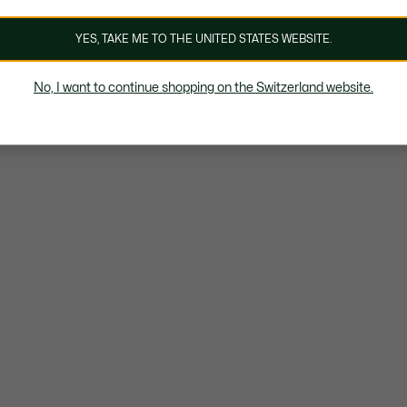
YES, TAKE ME TO THE UNITED STATES WEBSITE.
No, I want to continue shopping on the Switzerland website.