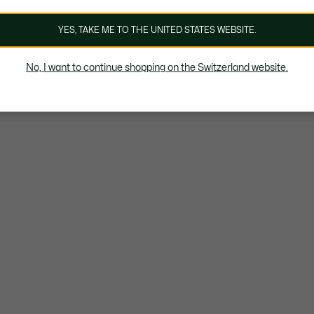
YES, TAKE ME TO THE UNITED STATES WEBSITE.
No, I want to continue shopping on the Switzerland website.