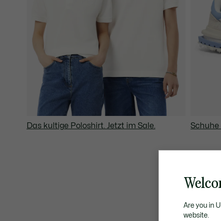
Das kultige Poloshirt. Jetzt im Sale.
Schuhe 
Welco
Are you in 
website.