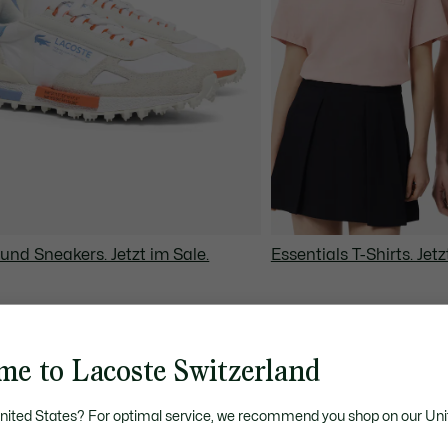
und Sneakers. Jetzt im Sale.
Essentials T-Shirts. Jetz
me to Lacoste Switzerland
United States? For optimal service, we recommend you shop on our Uni