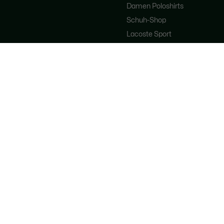
Damen Poloshirts
Schuh-Shop
Lacoste Sport
Trainingsanzüge
Handtaschen für Damen