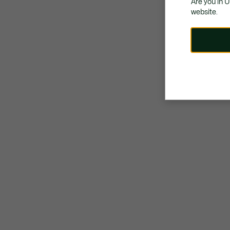
Are you in 
website.