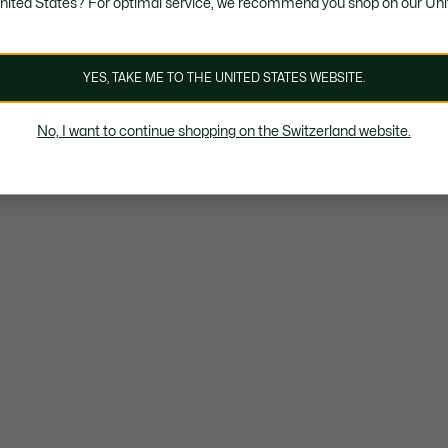
United States? For optimal service, we recommend you shop on our Uni
YES, TAKE ME TO THE UNITED STATES WEBSITE.
No, I want to continue shopping on the Switzerland website.