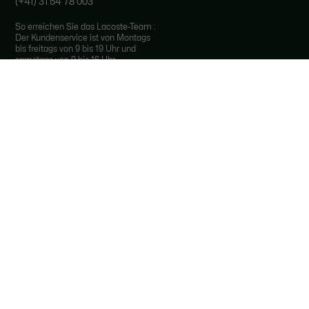
(+41) 31 54 78 003
*
So erreichen Sie das Lacoste-Team :
Der Kundenservice ist von Montags
bis freitags von 9 bis 19 Uhr und
samstags von 9 bis 16 Uhr
*
Anruf zum Ortstarif, je nach Anbieter.