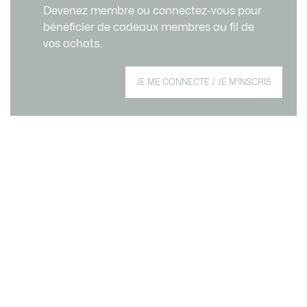
Livraison standard gratuite
SERVICE CLIENT
Devenez membre ou connectez-vous pour
à partir de CHF 109
bénéficier de cadeaux membres au fil de
vos achats.
Créez votre compte et devenez membre pour
JE ME CONNECTE / JE M’INSCRIS
profiter d'avantages exclusifs dès votre
adhésion.
Adresse e-mail
DEVENEZ MEMBRE
À Propos De Lacoste
Lacoste Members
Nos Catégories