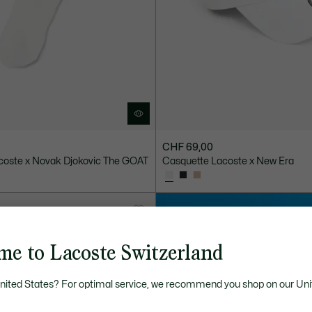
CHF 69,00
coste x Novak Djokovic The GOAT
Casquette Lacoste x New Era
me to Lacoste Switzerland
United States? For optimal service, we recommend you shop on our Uni