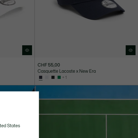
CHF 55,00
Casquette Lacoste x New Era
+ 1
ted States