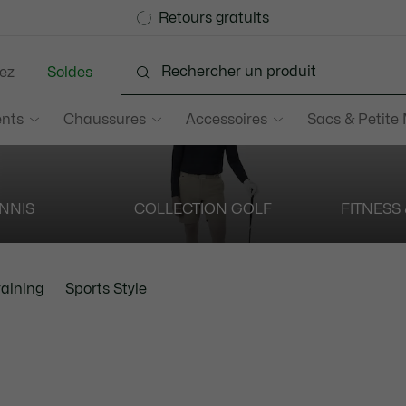
Devenez Lacoste Member!
Soldes jusqu'à -50%
Retours gratuits
ez
Soldes
nts
Chaussures
Accessoires
Sacs & Petite
NNIS
COLLECTION GOLF
FITNESS
raining
Sports Style