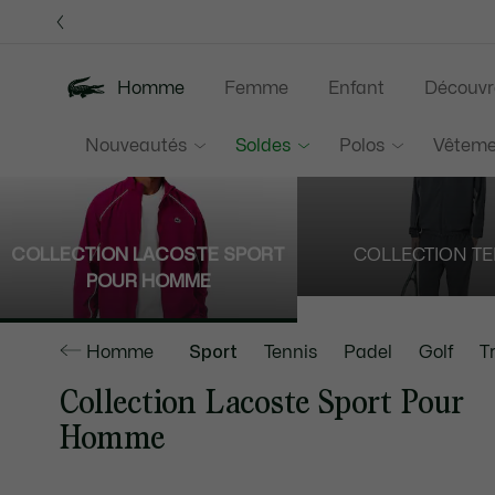
Bannières
d’information
Homme
Femme
Enfant
Découvr
Nouveautés
Soldes
Polos
Vêteme
COLLECTION LACOSTE SPORT
COLLECTION TE
POUR HOMME
Homme
Sport
Tennis
Padel
Golf
T
Collection Lacoste Sport Pour
Homme