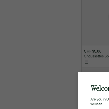
CHF 35,00
Chaussettes La
Welco
Are you in 
website.