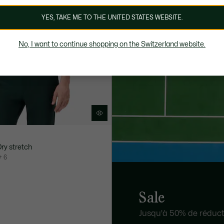
YES, TAKE ME TO THE UNITED STATES WEBSITE.
No, I want to continue shopping on the Switzerland website.
Dry stretch
+ 6
Sale
Jusqu'à 50% de réducti