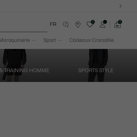
0
0
FR
Voir
mon
 Maroquinerie
Sport
Cadeaux Crocodile
panier
 & TRAINING HOMME
SPORTS STYLE