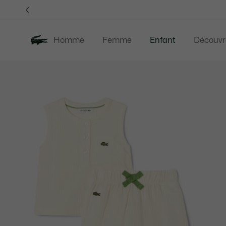
Bannières
d’information
Homme
Femme
Enfant
Découvr
Galerie
Nouveautés
Soldes
d’images
produit