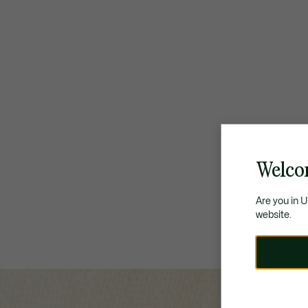
Welco
Are you in 
website.