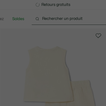
Devenez Lacoste Member!
Retours gratuits
ez
Soldes
Bébés - 3-24 mois
Enfants - 2-7 ans
Enfants - 8-