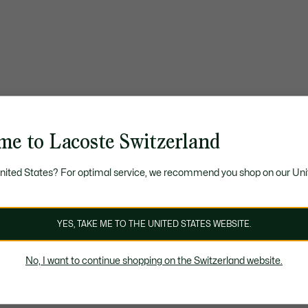
me to Lacoste Switzerland
United States? For optimal service, we recommend you shop on our Uni
YES, TAKE ME TO THE UNITED STATES WEBSITE.
No, I want to continue shopping on the Switzerland website.