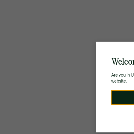
Welco
Are you in 
website.