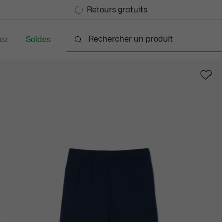
Devenez Lacoste Member!
Retours gratuits
ez
Soldes
Bébés - 3-24 mois
Enfants - 2-7 ans
Enfants - 8-