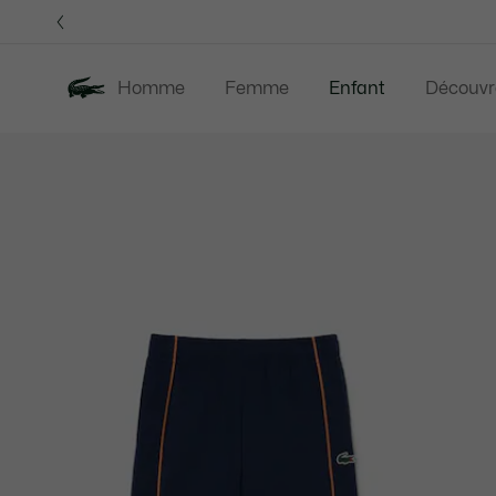
Bannières
d’information
Homme
Femme
Enfant
Découvr
Galerie
Nouveautés
Soldes
d’images
produit