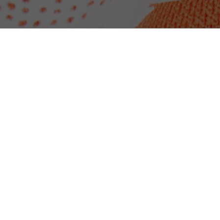
Polo ramasseur Édition Miami Open
Découvrez aussi