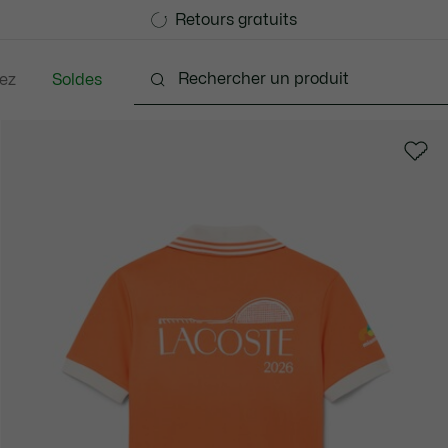
Devenez Lacoste Member!
Retours gratuits
ez
Soldes
Bébés - 3-24 mois
Enfants - 2-7 ans
Enfants - 8-