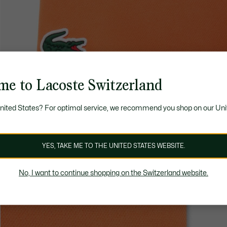
me to Lacoste Switzerland
United States? For optimal service, we recommend you shop on our Uni
YES, TAKE ME TO THE UNITED STATES WEBSITE.
No, I want to continue shopping on the Switzerland website.