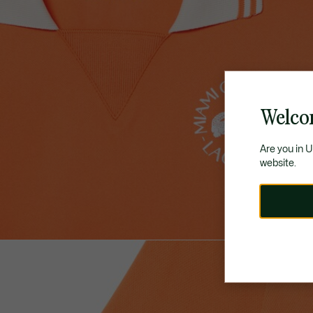
Welco
Are you in 
website.