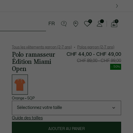
0
0
FR
Voir
mon
16 ans
Cadeaux Crocodile
panier
Tous les vêtements garçon (2-7 ans)
Polos garçon (2-7 ans)
Polo ramasseur
CHF 44,00 - CHF 49,00
Édition Miami
Prix
Prix
CHF 89,00 - CHF 99,00
après
original
réduction
avant
Open
- 50%
:
réductio
CHF
:
44,00
CHF
Liste
-
89,00
des
CHF
-
déclinaisons
49,00
CHF
99,00
Orange
•
5QP
Sélectionnez votre taille
Guide des tailles
AJOUTER AU PANIER