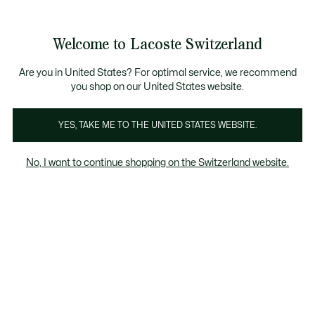
Bannières
d’information
Devenez Lacoste Member!
Soldes jusqu'à -50%
Retours gratuits
Welcome to Lacoste Switzerland
Voir
0
0
mon
FR
panier
Are you in United States? For optimal service, we recommend
you shop on our United States website.
Sneakers
Claquettes & Sandales
YES, TAKE ME TO THE UNITED STATES WEBSITE.
No, I want to continue shopping on the Switzerland website.
Claquettes & Sandales (34,5-39)