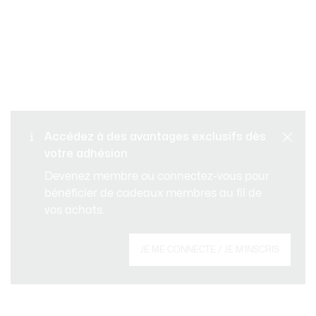
Retours gratuits
PAIEMENT SÉCURISÉ
Accédez à des avantages exclusifs dès
votre adhésion
Livraison standard gratuite
SERVICE CLIENT
Devenez membre ou connectez-vous pour
à partir de CHF 109
bénéficier de cadeaux membres au fil de
vos achats.
Créez votre compte et devenez membre pour
JE ME CONNECTE / JE M’INSCRIS
profiter d'avantages exclusifs dès votre
adhésion.