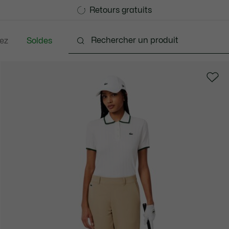
Devenez Lacoste Member!
Retours gratuits
ez
Soldes
Chaussures
Sacs & Petite Maroquinerie
Acce