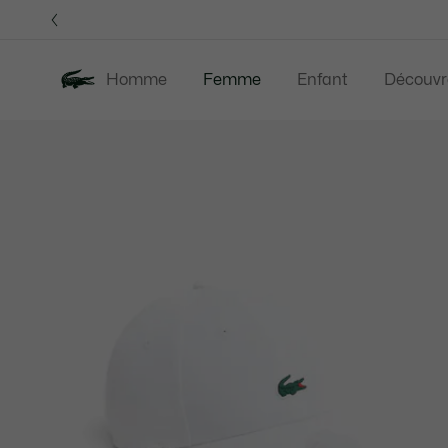
Bannières
d’information
Homme
Femme
Enfant
Découvr
Galerie
Nouveautés
Soldes
Vêtements
d’images
produit