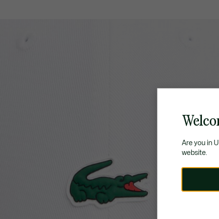
Welco
Are you in 
website.