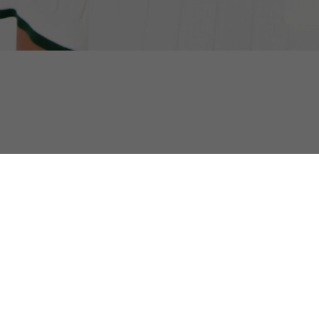
Casquette Lacoste x New Era
Découvrez aussi