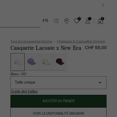
0
0
FR
Voir
mon
ssoires
Sport
Cadeaux Crocodile
panier
Tous les accessoires femme
Chapeaux & Casquettes Femme
Casquette Lacoste x New Era
CHF 55,00
Liste
des
déclinaisons
Blanc
•
001
Taille unique
Guide des tailles
AJOUTER AU PANIER
VOIR LA DISPONIBILITÉ MAGASIN