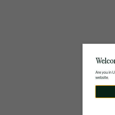
Welco
Are you in 
website.