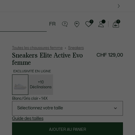
0
0
FR
Voir
mon
ssoires
Sport
Cadeaux Crocodile
panier
Toutes les chaussures femme
Sneakers
Sneakers Elite Active Evo
CHF 129,00
femme
EXCLUSIVITÉ EN LIGNE
Liste
des
déclinaisons
+10
Déclinaisons
Blanc/Gris clair
•
14X
Sélectionnez votre taille
Guide des tailles
AJOUTER AU PANIER