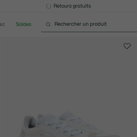
Devenez Lacoste Member!
Retours gratuits
ez
Soldes
Chaussures
Sacs & Petite Maroquinerie
Acce