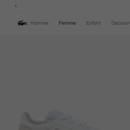
Bannières
d’information
Homme
Femme
Enfant
Découvr
Galerie
Nouveautés
Soldes
Vêtements
d’images
produit