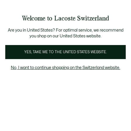
Bannières
d’information
Devenez Lacoste Member!
Soldes jusqu'à -50%
Retours gratuits
Welcome to Lacoste Switzerland
Voir
0
0
mon
FR
panier
Are you in United States? For optimal service, we recommend
you shop on our United States website.
Collection Croco Crew
YES, TAKE ME TO THE UNITED STATES WEBSITE.
No, I want to continue shopping on the Switzerland website.