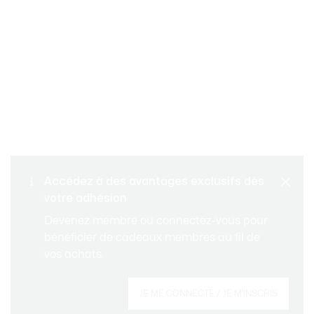
Retours gratuits
PAIEMENT SÉCURISÉ
Accédez à des avantages exclusifs dès
votre adhésion
Livraison standard gratuite
SERVICE CLIENT
Devenez membre ou connectez-vous pour
à partir de CHF 109
bénéficier de cadeaux membres au fil de
vos achats.
Créez votre compte et devenez membre pour
JE ME CONNECTE / JE M’INSCRIS
profiter d'avantages exclusifs dès votre
adhésion.