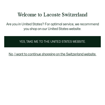
Bannières
d’information
Devenez Lacoste Member!
Soldes jusqu'à -50%
Retours gratuits
Welcome to Lacoste Switzerland
Voir
0
0
mon
FR
panier
Are you in United States? For optimal service, we recommend
you shop on our United States website.
T-Shirts Femme Rouges
YES, TAKE ME TO THE UNITED STATES WEBSITE.
No, I want to continue shopping on the Switzerland website.
T-Shirts Femme Rouges