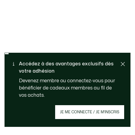
Retours gratuits
PAIEMENT SÉCURISÉ
Accédez à des avantages exclusifs dès
votre adhésion
Livraison standard gratuite
SERVICE CLIENT
Devenez membre ou connectez-vous pour
à partir de CHF 109
bénéficier de cadeaux membres au fil de
vos achats.
Créez votre compte et devenez membre pour
JE ME CONNECTE / JE M’INSCRIS
profiter d'avantages exclusifs dès votre
adhésion.