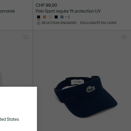
CHF 99,00
diamanté
Polo Sport regular fit protection UV
+ 6
SÉLECTION ENGAGÉE
EXCLUSIVITÉ EN LIGNE
ted States