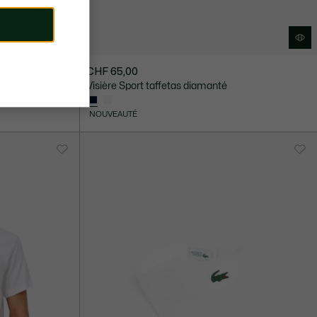
CHF 65,00
Visière Sport taffetas diamanté
NOUVEAUTÉ