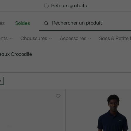
Devenez Lacoste Member!
Soldes jusqu'à -50%
Retours gratuits
ez
Soldes
nts
Chaussures
Accessoires
Sacs & Petite
aux Crocodile
E