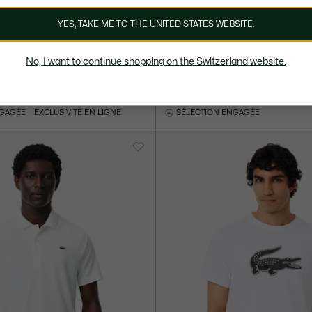
YES, TAKE ME TO THE UNITED STATES WEBSITE.
No, I want to continue shopping on the Switzerland website.
CHF 59,00
tement Sport taffetas diamanté
T-shirt Sport coton Ultra Dry
+ 2
+ 8
NGAGÉE
EXCLUSIVITÉ EN LIGNE
SÉLECTION ENGAGÉE