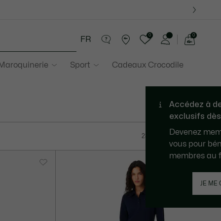
0
0
FR
Voir
mon
 Maroquinerie
Sport
Cadeaux Crocodile
panier
239 résultats