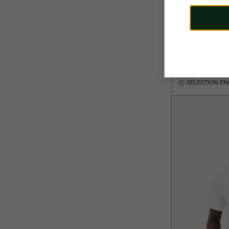
CHF 259,00
Ensemble survê
SÉLECTION E