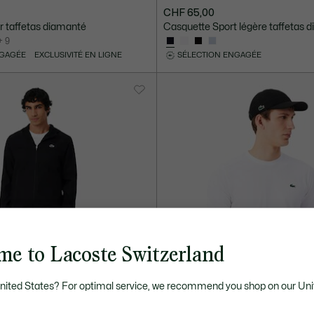
CHF 65,00
er taffetas diamanté
Casquette Sport légère taffetas 
+ 9
NGAGÉE
EXCLUSIVITÉ EN LIGNE
SÉLECTION ENGAGÉE
me to Lacoste Switzerland
United States? For optimal service, we recommend you shop on our Uni