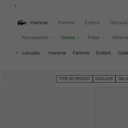
Bannières
d’information
Homme
Femme
Enfant
Découvr
Nouveautés
Soldes
Polos
Vêteme
Lacoste
Homme
Femme
Enfant
Cade
MASQUER LES FILTRES
TYPE DE PRODUIT
COULEUR
TAILL