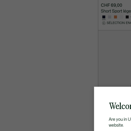
CHF 69,00
Short Sport lég
SÉLECTION E
Welco
Are you in 
website.