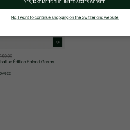
YES, TAKE ME TO THE UNITED STATES WEBSITE.
No, I want to continue shopping on the Switzerland website.
 89,00
 battue Édition Roland-Garros
NGAGÉE