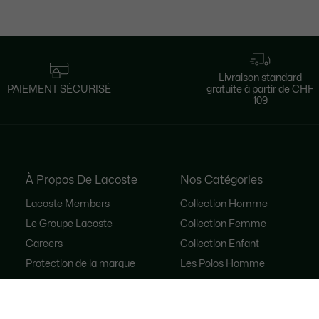
Livraison standard
PAIEMENT SÉCURISÉ
gratuite à partir de CHF
109
À Propos De Lacoste
Nos Catégories
Lacoste Members
Collection Homme
Le Groupe Lacoste
Collection Femme
Careers
Collection Enfant
Protection de la marque
Les Polos Homme
René Lacoste
Les Polos Femme
Les Chaussures