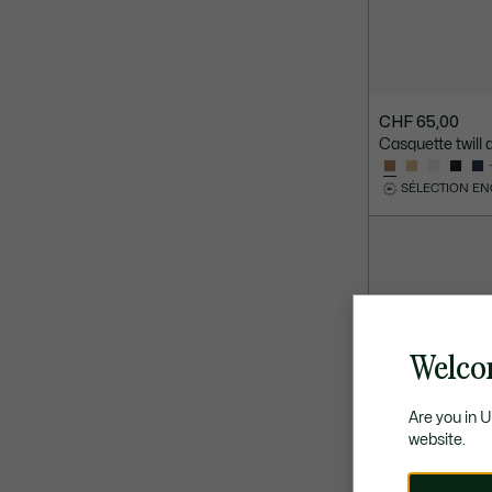
CHF 65,00
Casquette twill 
SÉLECTION E
Welco
Are you in 
website.