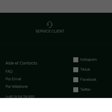
SERVICE CLIENT
Instagram
Aide et Contacts
Tiktok
FAQ
Par Email
Facebook
Par téléphone
Twitter
(+41) 31 54 78 003
*
Notre équipe Service Clients est
disponible pour vous du lundi au