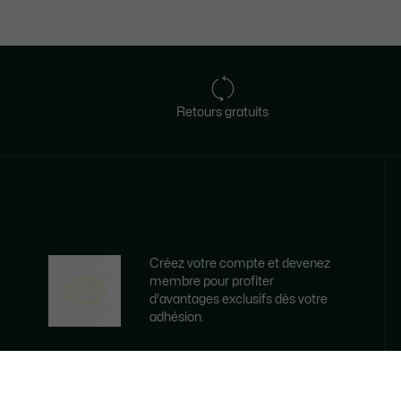
Retours gratuits
Créez votre compte et devenez
membre pour profiter
d'avantages exclusifs dès votre
adhésion.