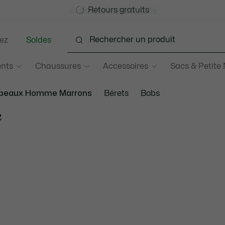
Devenez Lacoste Member!
Soldes jusqu'à -50%
Retours gratuits
ez
Soldes
nts
Chaussures
Accessoires
Sacs & Petite
apeaux Homme Marrons
Bérets
Bobs
e