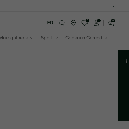
0
0
FR
Voir
mon
 Maroquinerie
Sport
Cadeaux Crocodile
panier