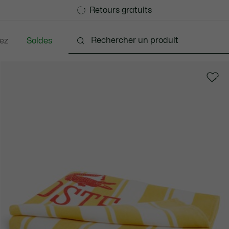
Devenez Lacoste Member!
Retours gratuits
ez
Soldes
nts
Chaussures
Accessoires
Sacs & Petite