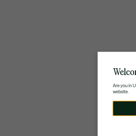
Welco
Are you in 
website.