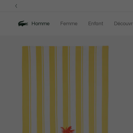
Bannières
d’information
Homme
Femme
Enfant
Découvr
Galerie
Nouveautés
Soldes
Polos
Vêteme
d’images
produit