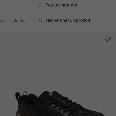
Devenez Lacoste Member!
Retours gratuits
ez
Soldes
nts
Chaussures
Accessoires
Sacs & Petite