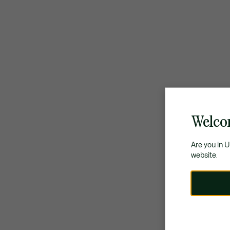
Welco
Are you in 
website.