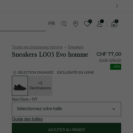
0
0
FR
Voir
mon
 Maroquinerie
Sport
Cadeaux Crocodile
panier
Toutes les chaussures homme
Sneakers
Sneakers L003 Evo homme
CHF 77,00
Prix
Prix
CHF 129,00
après
original
réduction
avant
- 40%
:
réductio
CHF
:
SÉLECTION ENGAGÉE
EXCLUSIVITÉ EN LIGNE
77,00
CHF
Liste
129,00
des
déclinaisons
+3
Déclinaisons
Noir/Doré
•
1V7
Sélectionnez votre taille
Guide des tailles
AJOUTER AU PANIER