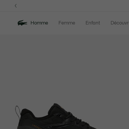
Bannières
d’information
Homme
Femme
Enfant
Découvr
Galerie
Nouveautés
Soldes
Polos
Vêteme
d’images
produit