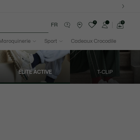
0
0
FR
Voir
mon
 Maroquinerie
Sport
Cadeaux Crocodile
panier
ELITE ACTIVE
T-CLIP