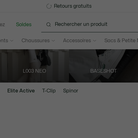
Devenez Lacoste Member!
Soldes jusqu'à -50%
Retours gratuits
ez
Soldes
nts
Chaussures
Accessoires
Sacs & Petite
L003 NEO
BASESHOT
Elite Active
T-Clip
Spinor