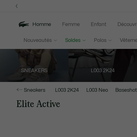
Bannières
d’information
Homme
Femme
Enfant
Découvr
Nouveautés
Soldes
Polos
Vêteme
SNEAKERS
L003 2K24
Sneakers
L003 2K24
L003 Neo
Baseshot
Elite Active