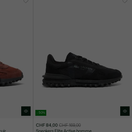
97,00
CHF
139,00
- 50%
CHF 84,00
CHF 169,00
Prix
Prix
cuir
Sneakers Elite Active homme