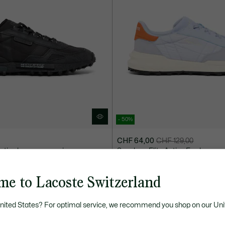
- 50%
CHF 64,00
CHF 129,00
Prix
Prix
Active homme en cuir
Sneakers Elite Active Evo homm
après
original
LIGNE
réduction
avant
:
réduction
me to Lacoste Switzerland
CHF
:
64,00
CHF
United States? For optimal service, we recommend you shop on our Uni
129,00