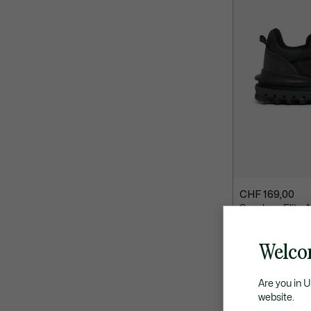
CHF 169,00
Sneakers Elite 
EXCLUSIVITÉ EN 
Welco
Are you in 
website.