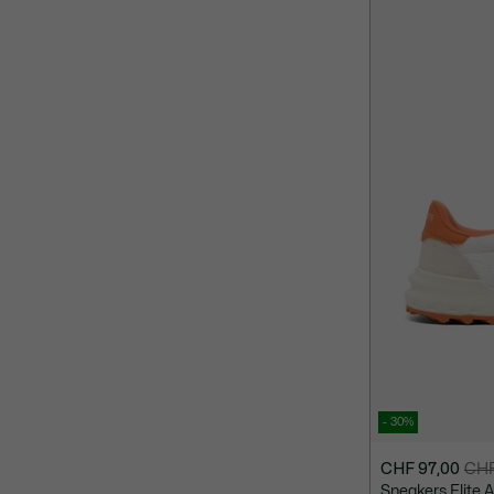
77,00
CHF
129,00
- 30%
CHF 97,00
CHF
Prix
Prix
Sneakers Elite