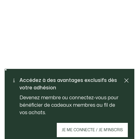
Retours gratuits
PAIEMENT SÉCURISÉ
Accédez à des avantages exclusifs dès
votre adhésion
Livraison standard gratuite
SERVICE CLIENT
Devenez membre ou connectez-vous pour
à partir de CHF 109
bénéficier de cadeaux membres au fil de
vos achats.
Créez votre compte et devenez membre pour
JE ME CONNECTE / JE M’INSCRIS
profiter d'avantages exclusifs dès votre
adhésion.