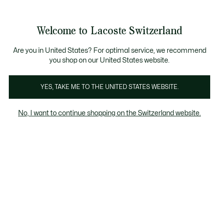
Bannières
d’information
Devenez Lacoste Member!
Soldes jusqu'à -50%
Retours gratuits
Welcome to Lacoste Switzerland
Voir
0
0
mon
FR
panier
Are you in United States? For optimal service, we recommend
you shop on our United States website.
Sacs de sport
Sacs
Portefeuilles & Petite Maroquin
YES, TAKE ME TO THE UNITED STATES WEBSITE.
No, I want to continue shopping on the Switzerland website.
Sacs de sport homme