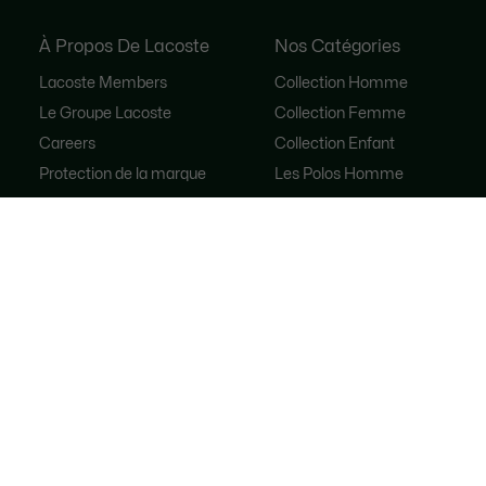
À Propos De Lacoste
Nos Catégories
Lacoste Members
Collection Homme
Le Groupe Lacoste
Collection Femme
Careers
Collection Enfant
Protection de la marque
Les Polos Homme
René Lacoste
Les Polos Femme
Les Chaussures
Lacoste Sport
Le Survêtement
Sacs à main femme