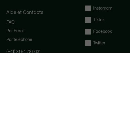
Instagram
Aide et Contacts
Tiktok
FAQ
Par Email
Facebook
Par téléphone
Twitter
(+41) 31 54 78 003
*
Notre équipe Service Clients est
disponible pour vous du lundi au
samedi de 9h à 19h.
*
Coût d'un appel local, en fonction de
votre opérateur.
Droit de rétractation