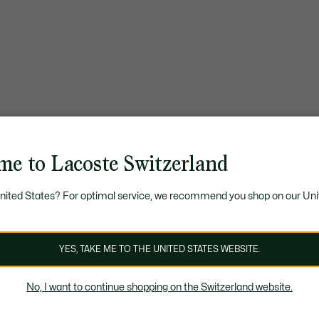
me to Lacoste Switzerland
United States? For optimal service, we recommend you shop on our Uni
YES, TAKE ME TO THE UNITED STATES WEBSITE.
No, I want to continue shopping on the Switzerland website.