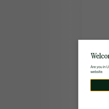
Welco
Are you in 
website.