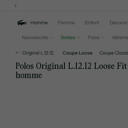
Bannières
d’information
Homme
Femme
Enfant
Découvr
Nouveautés
Soldes
Polos
Vêteme
Original L.12.12
Coupe Loose
Coupe Class
Polos Original L.12.12 Loose Fit
homme