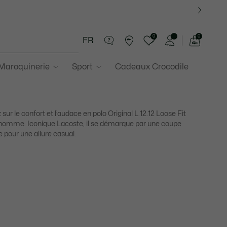
0
0
FR
Voir
mon
 Maroquinerie
Sport
Cadeaux Crocodile
panier
 sur le confort et l’audace en polo Original L.12.12 Loose Fit
homme. Iconique Lacoste, il se démarque par une coupe
 pour une allure casual.