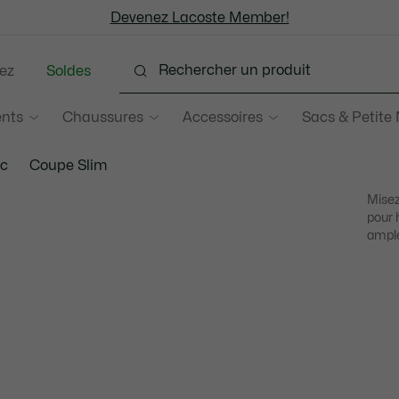
Devenez Lacoste Member!
Soldes jusqu'à -50%
Retours gratuits
ez
Soldes
nts
Chaussures
Accessoires
Sacs & Petite
ic
Coupe Slim
Misez
pour 
ample