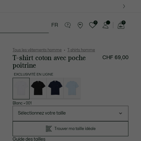
0
0
FR
Voir
mon
 Maroquinerie
Sport
Cadeaux Crocodile
panier
Tous les vêtements homme
T-shirts homme
T-shirt coton avec poche
CHF 69,00
poitrine
EXCLUSIVITÉ EN LIGNE
Liste
des
déclinaisons
Blanc
•
001
Sélectionnez votre taille
Trouver ma taille idéale
Guide des tailles