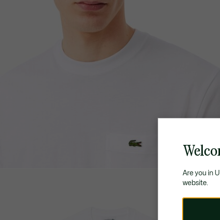
Welco
Are you in 
website.