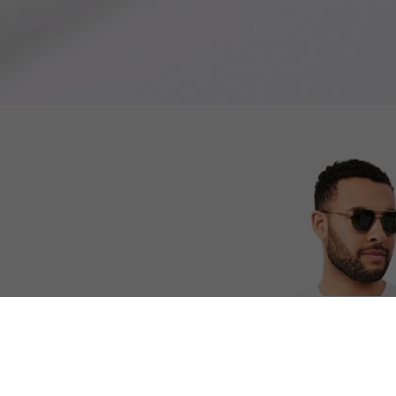
T-shirt coton avec poche poitrine
Découvrez aussi