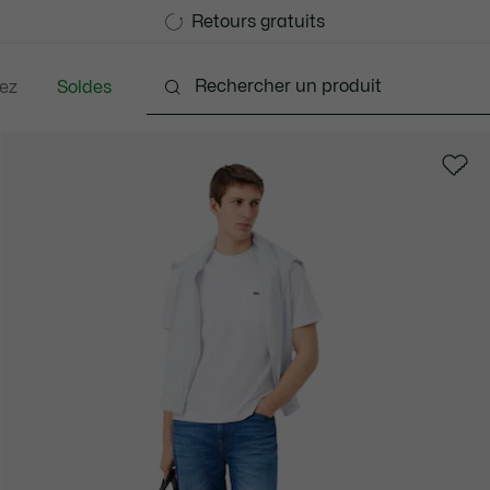
Devenez Lacoste Member!
Retours gratuits
ez
Soldes
nts
Chaussures
Accessoires
Sacs & Petite