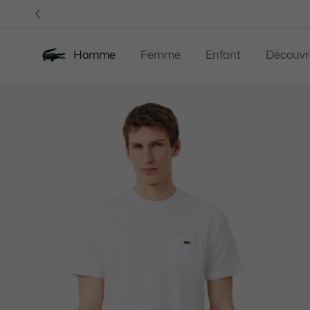
Bannières
d’information
Homme
Femme
Enfant
Découvr
Galerie
Nouveautés
Soldes
Polos
Vêteme
d’images
produit