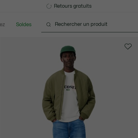
Devenez Lacoste Member!
Retours gratuits
ez
Soldes
nts
Chaussures
Accessoires
Sacs & Petite