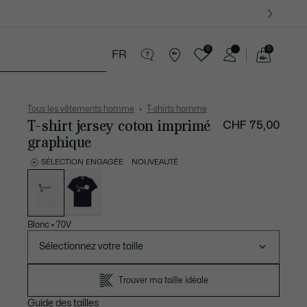
0
0
FR
Voir
mon
 Maroquinerie
Sport
Cadeaux Crocodile
panier
Tous les vêtements homme
T-shirts homme
T-shirt jersey coton imprimé
CHF 75,00
graphique
SÉLECTION ENGAGÉE
NOUVEAUTÉ
Liste
des
déclinaisons
Blanc
•
70V
Sélectionnez votre taille
Trouver ma taille idéale
Guide des tailles