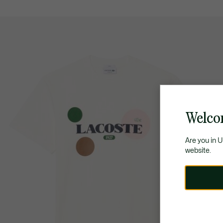
Welco
Are you in 
website.