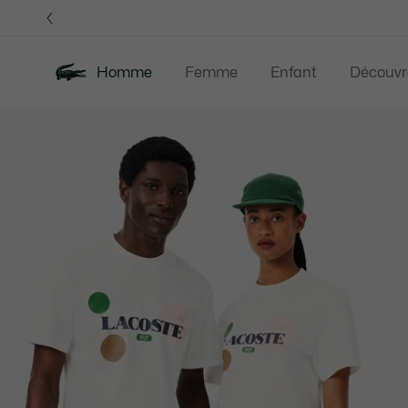
Bannières
d’information
Homme
Femme
Enfant
Découvr
Galerie
Nouveautés
Soldes
Polos
Vêteme
d’images
produit