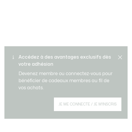
Retours gratuits
PAIEMENT SÉCURISÉ
Accédez à des avantages exclusifs dès
votre adhésion
Livraison standard gratuite
SERVICE CLIENT
Devenez membre ou connectez-vous pour
à partir de CHF 109
bénéficier de cadeaux membres au fil de
vos achats.
Créez votre compte et devenez membre pour
JE ME CONNECTE / JE M’INSCRIS
profiter d'avantages exclusifs dès votre
adhésion.