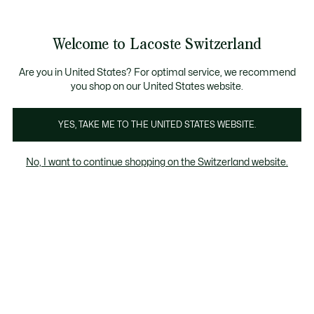
Bannières
d’information
Devenez Lacoste Member!
Soldes jusqu'à -50%
Retours gratuits
Welcome to Lacoste Switzerland
Voir
0
0
mon
FR
panier
Are you in United States? For optimal service, we recommend
you shop on our United States website.
Montres
Bijoux
Linge de bain
YES, TAKE ME TO THE UNITED STATES WEBSITE.
No, I want to continue shopping on the Switzerland website.
Cadeaux cosy