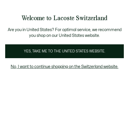
Voir
0
0
mon
FR
panier
Welcome to Lacoste Switzerland
Are you in United States? For optimal service, we recommend
18 01 2024
–
COLLABORATIONS
you shop on our United States website.
YES, TAKE ME TO THE UNITED STATES WEBSITE.
Roblox, Zepeto : habillez
vos personnages en
No, I want to continue shopping on the Switzerland website.
Lacoste !
Fan de mondes virtuels ? Vos personnages sur
Roblox et Zepeto ne seront plus jamais les
mêmes… Pour la première fois, Lacoste dévoile
une collection de 5 pièces destinées à évoluer
dans les univers que vous aurez fabriqué.