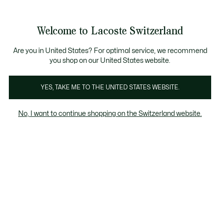
Voir
0
0
mon
FR
panier
Welcome to Lacoste Switzerland
Are you in United States? For optimal service, we recommend
27 09 2023
–
HÉRITAGE
you shop on our United States website.
YES, TAKE ME TO THE UNITED STATES WEBSITE.
Lacoste et le golf : une
histoire de championnes
No, I want to continue shopping on the Switzerland website.
Simone, Catherine : la femme et la fille du
premier crocodile sont celles qui ont fait
entrer le golf dans l'histoire de Lacoste.
Découvrez le parcours exceptionnel de deux
championnes.