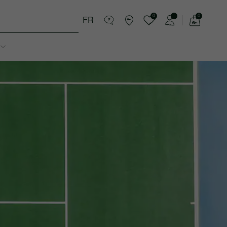
0
0
FR
Voir
mon
panier