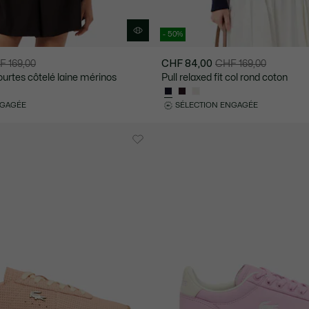
- 50%
F 169,00
CHF 84,00
CHF 169,00
Prix
Prix
urtes côtelé laine mérinos
Pull relaxed fit col rond coton
après
original
réduction
avant
NGAGÉE
SÉLECTION ENGAGÉE
:
réduction
CHF
:
84,00
CHF
169,00