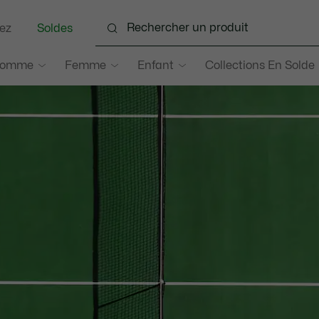
ez
Soldes
omme
Femme
Enfant
Collections En Solde