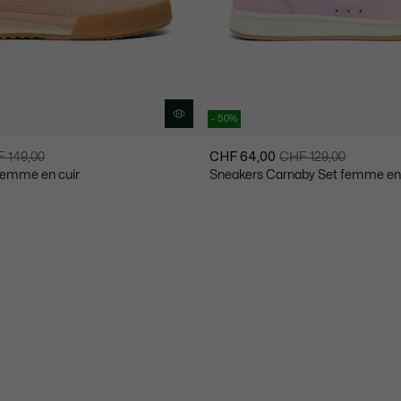
- 50%
 149,00
CHF 64,00
CHF 129,00
Prix
Prix
femme en cuir
Sneakers Carnaby Set femme en 
après
original
réduction
avant
:
réduction
CHF
:
64,00
CHF
129,00