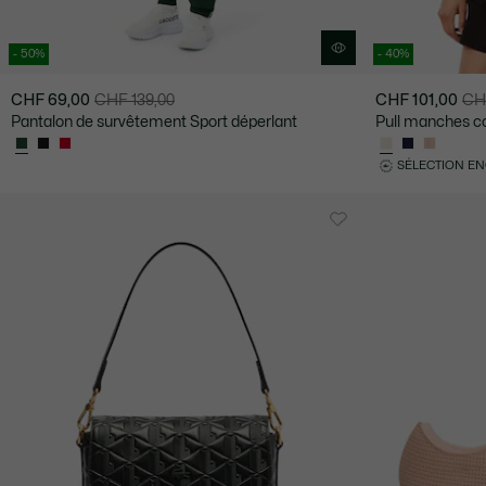
- 50%
- 40%
CHF 69,00
CHF 139,00
CHF 101,00
CH
Prix
Prix
Prix
Prix
Pantalon de survêtement Sport déperlant
Pull manches co
après
original
après
original
réduction
avant
réduction
avant
SÉLECTION E
:
réduction
:
réduction
CHF
:
CHF
:
69,00
CHF
101,00
CHF
139,00
169,00