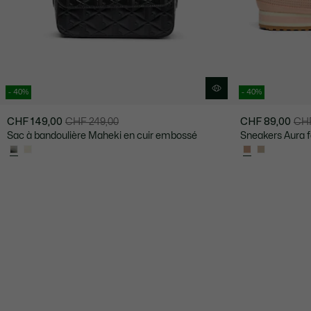
- 40%
- 40%
CHF 149,00
CHF 249,00
CHF 89,00
CHF
Prix
Prix
Prix
Prix
Sac à bandoulière Maheki en cuir embossé
Sneakers Aura 
après
original
après
original
réduction
avant
réduction
avant
:
réduction
:
réduction
CHF
:
CHF
:
149,00
CHF
89,00
CHF
249,00
149,00