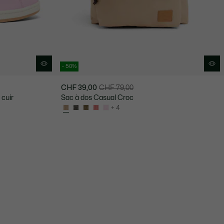
- 50%
CHF 39,00
CHF 79,00
Prix
Prix
cuir
Sac à dos Casual Croc
après
original
+ 4
réduction
avant
:
réduction
CHF
:
39,00
CHF
79,00