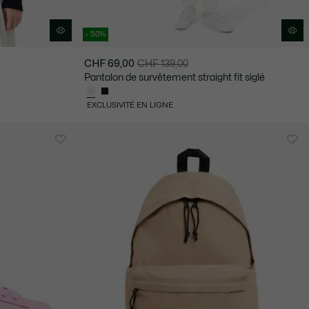
- 50%
CHF 69,00
CHF 139,00
Prix
Prix
Pantalon de survêtement straight fit siglé
après
original
réduction
avant
EXCLUSIVITÉ EN LIGNE
:
réduction
CHF
:
69,00
CHF
139,00