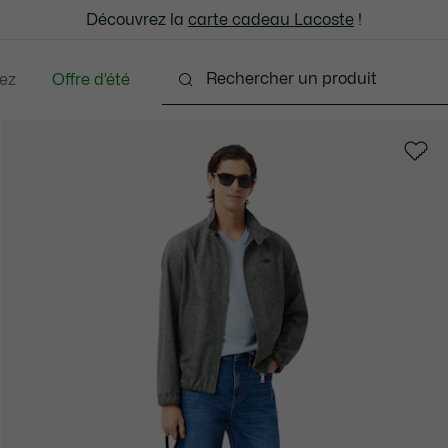
: découvrez notre sélection à prix réduits. Dernières tailles.
Découvrez la
Échanges gratuits sous 30 jours.*
carte cadeau Lacoste
!
ez
Offre d’été
ments
Chaussures
Accessoires
Sacs & Peti