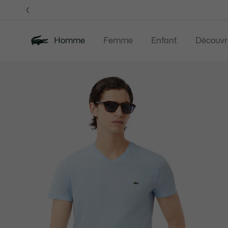
Bannières
d’information
OFFRE D'ÉTÉ
Homme
Femme
Enfant
Découvr
Galerie
Nouveautés
Offre d'été
Polos
Vête
d’images
produit