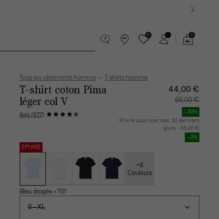
 Derniers modèles.
0
0
Voir
mon
te Maroquinerie
Sport
Cadeaux Crocodile
Sec
panier
Tous les vêtements homme
T-shirts homme
T-shirt coton Pima
Prix
Prix
44,00 €
après
original
réduction
avant
léger col V
65,00 €
:
réduction
44,00
:
€
65,00
- 30%
Avis (577)
€
Prix le plus bas des 30 derniers
jours :
45,00 €
- 2%
ÉPUISÉ
Liste
des
déclinaisons
+8
Couleurs
Bleu dragée
•
T01
6 - XL