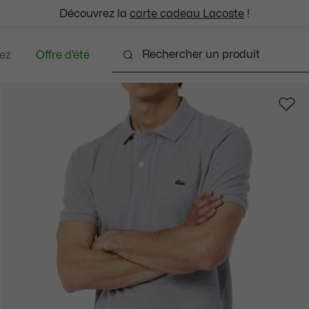
: découvrez notre sélection à prix réduits. Dernières tailles.
Découvrez la
Échanges gratuits sous 30 jours.*
carte cadeau Lacoste
!
ez
Offre d’été
ments
Chaussures
Accessoires
Sacs & Peti