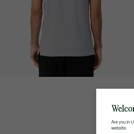
Welco
Are you in 
website.