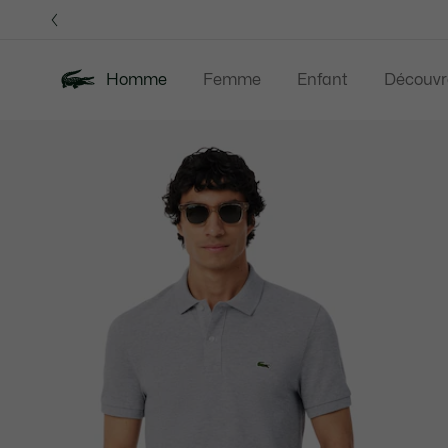
Bannières
d’information
OFFRE D'ÉTÉ
Homme
Femme
Enfant
Découvr
Galerie
Nouveautés
Offre d'été
Polos
Vête
d’images
produit