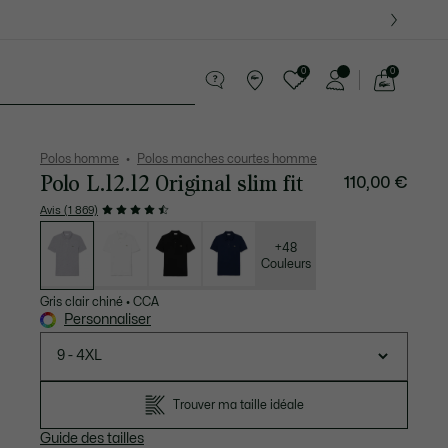
 Derniers modèles.
0
0
Voir
mon
te Maroquinerie
Sport
Cadeaux Crocodile
Sec
panier
Polos homme
Polos manches courtes homme
Polo L.12.12 Original slim fit
110,00 €
Avis (1 869)
Liste
des
déclinaisons
+48
Couleurs
Gris clair chiné
•
CCA
Personnaliser
9 - 4XL
Trouver ma taille idéale
Guide des tailles