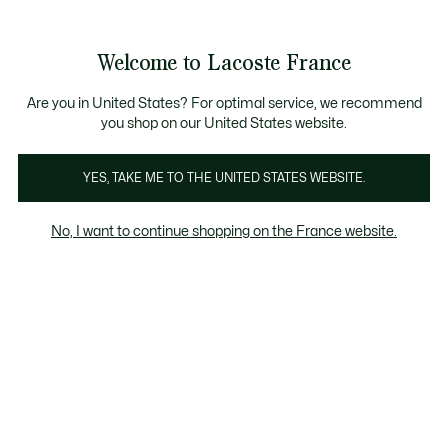
Bannières
d’information
OFFRE D'ÉTÉ
Découvrez la
Échanges gratuits sous 30 jours.*
: découvrez notre sélection à prix ré
carte cadeau Lacoste
!
Galerie
Welcome to Lacoste France
d’images
Voir
0
0
produit
mon
panier
Are you in United States? For optimal service, we recommend
you shop on our United States website.
YES, TAKE ME TO THE UNITED STATES WEBSITE.
No, I want to continue shopping on the France website.