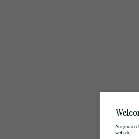
Welco
Are you in 
website.