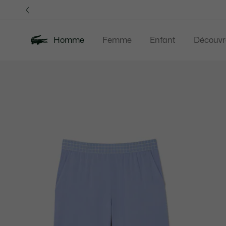
Bannières
d’information
OFFRE D'ÉTÉ
Homme
Femme
Enfant
Découvr
Galerie
Nouveautés
Offre d'été
Polos
Vête
d’images
produit