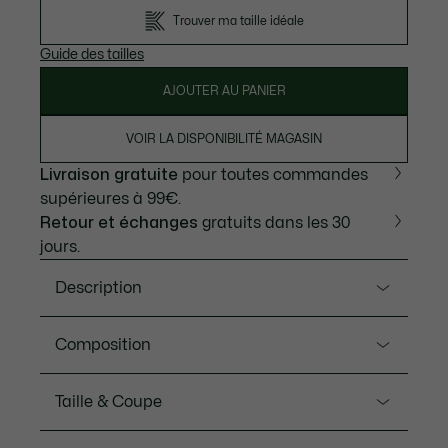
Trouver ma taille idéale
Guide des tailles
AJOUTER AU PANIER
VOIR LA DISPONIBILITÉ MAGASIN
Livraison gratuite
pour toutes commandes
supérieures à 99€.
Retour et échanges
gratuits dans les 30
jours.
Description
Ref. GH4775-00
Composition
Porté sur le circuit professionnel par les joueurs
Lacoste, ce short est conçu pour la performance. Il
Polyester (89%), Elasthanne (11%)
Taille & Coupe
libère le mouvement avec son jersey stretch léger, et
maintient au sec grâce à la technologie Ultra Dry. À