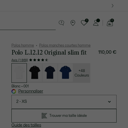
 Derniers modèles.
0
0
Voir
mon
te Maroquinerie
Sport
Cadeaux Crocodile
Sec
panier
Polos homme
Polos manches courtes homme
Polo L.12.12 Original slim fit
110,00 €
Avis (1 869)
Liste
des
déclinaisons
+48
Couleurs
Blanc
•
001
Personnaliser
2 - XS
Trouver ma taille idéale
Guide des tailles