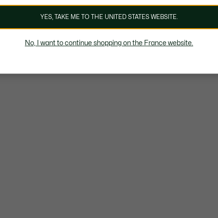
YES, TAKE ME TO THE UNITED STATES WEBSITE.
No, I want to continue shopping on the France website.