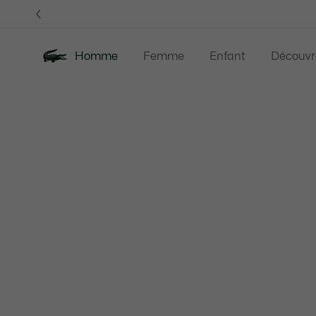
Bannières
d’information
OFFRE D'ÉTÉ
Homme
Femme
Enfant
Découvr
Galerie
Nouveautés
Offre d'été
Polos
Vête
d’images
produit