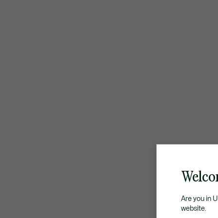
Welco
Are you in 
website.