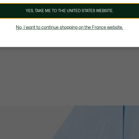
YES, TAKE ME TO THE UNITED STATES WEBSITE.
No, I want to continue shopping on the France website.