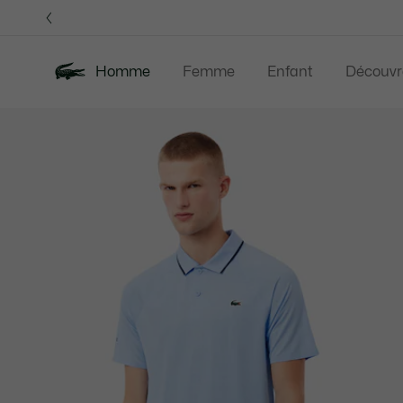
Bannières
d’information
OFFRE D'ÉTÉ
Homme
Femme
Enfant
Découvr
Galerie
Nouveautés
Offre d'été
Polos
Vête
d’images
produit