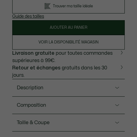
Trouver ma taille idéale
Guide des tailles
AJOUTER AU PANIER
VOIR LA DISPONIBILITÉ MAGASIN
Livraison gratuite
pour toutes commandes
supérieures à 99€.
Retour et échanges
gratuits dans les 30
jours.
Description
Ref. DH4789-00
Composition
Ce polo est testé, approuvé et porté sur les courts
par Novak Djokovic. À joueur légendaire,
Polyester (92%), Elasthanne (8%)
Taille & Coupe
caractéristiques techniques hors-normes : avec son
jersey stretch ultra-léger, une construction sans