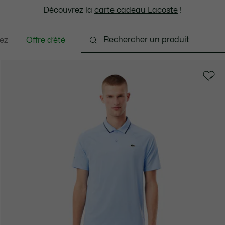
: découvrez notre sélection à prix réduits. Dernières tailles.
Découvrez la
Échanges gratuits sous 30 jours.*
carte cadeau Lacoste
!
ez
Offre d’été
ments
Chaussures
Accessoires
Sacs & Peti