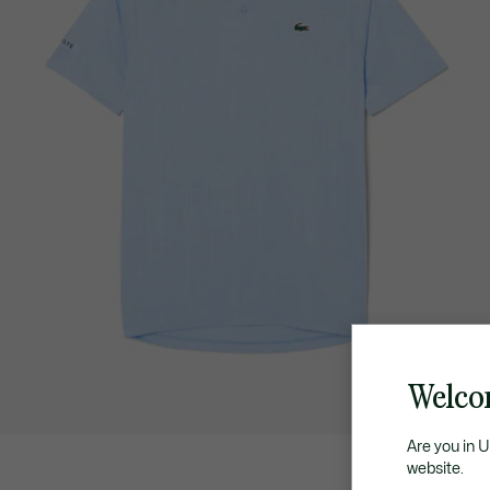
Welco
Are you in 
website.