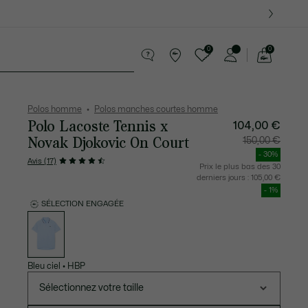
 Derniers modèles.
0
0
Voir
mon
te Maroquinerie
Sport
Cadeaux Crocodile
Sec
panier
Polos homme
Polos manches courtes homme
Polo Lacoste Tennis x
104,00 €
Novak Djokovic On Court
Prix
Prix
150,00 €
après
original
réduction
avant
- 30%
:
réductio
Avis (17)
104,00
:
Prix le plus bas des 30
€
150,00
derniers jours :
105,00 €
€
- 1%
SÉLECTION ENGAGÉE
Liste
des
déclinaisons
Bleu ciel
•
HBP
Sélectionnez votre taille