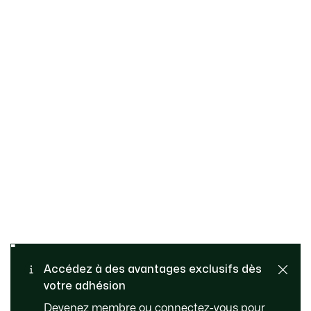
Échanges et retours
Paiement sécurisé
gratuits​
Accédez à des avantages exclusifs dès
votre adhésion
Livraison Standard - Offerte
Service client
Devenez membre ou connectez-vous pour