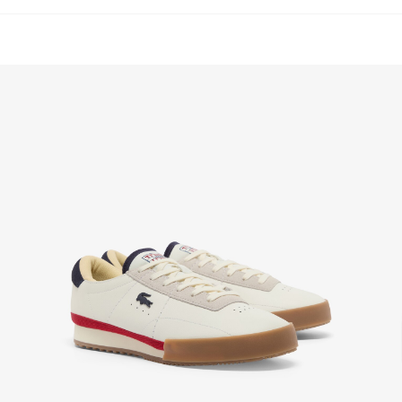
PENGEMBALIAN GRATIS
Nikmati Pengembalian Gratis dengan proses
pengembalian mudah kami. Kami dapat menerima
pengembalian dalam jangka 7 hari sejak
diterimanya pesanan Anda yang dibeli di
Lacoste.com. Untuk mengembalikan produk, Anda
dapat mengirimkan email ke customerservice-
idn@lacoste.com. Mohon di perhatikan bahwa
beberapa produk tidak dapat dikembalikan seperti
barang custom, barang yang didiskon 30% atau
lebih, aksesoris, parfum, masker, pakaian dalam, dan
pakaian renang.
PENGIRIMAN STANDAR
Pengiriman standar gratis untuk semua pembelian.