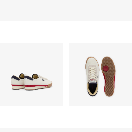
Pengiriman akan memakan waktu hingga 2-4 hari
kerja, namun dapat bervariasi tergantung faktor lain
seperti jarak, periode sibuk, dan lainnya.