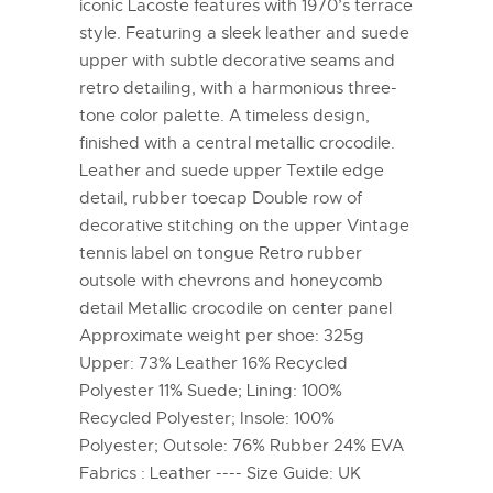
iconic Lacoste features with 1970’s terrace
style. Featuring a sleek leather and suede
upper with subtle decorative seams and
retro detailing, with a harmonious three-
tone color palette. A timeless design,
finished with a central metallic crocodile.
Leather and suede upper Textile edge
detail, rubber toecap Double row of
decorative stitching on the upper Vintage
tennis label on tongue Retro rubber
outsole with chevrons and honeycomb
detail Metallic crocodile on center panel
Approximate weight per shoe: 325g
Upper: 73% Leather 16% Recycled
Polyester 11% Suede; Lining: 100%
Recycled Polyester; Insole: 100%
Polyester; Outsole: 76% Rubber 24% EVA
Fabrics : Leather ---- Size Guide: UK