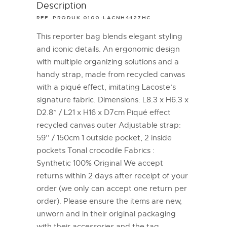
Description
REF. PRODUK 0100-LACNH4427HC
This reporter bag blends elegant styling
and iconic details. An ergonomic design
with multiple organizing solutions and a
handy strap, made from recycled canvas
with a piqué effect, imitating Lacoste’s
signature fabric. Dimensions: L8.3 x H6.3 x
D2.8” / L21 x H16 x D7cm Piqué effect
recycled canvas outer Adjustable strap:
59’’ / 150cm 1 outside pocket, 2 inside
pockets Tonal crocodile Fabrics :
Synthetic 100% Original We accept
returns within 2 days after receipt of your
order (we only can accept one return per
order). Please ensure the items are new,
unworn and in their original packaging
with their accessories and the tag