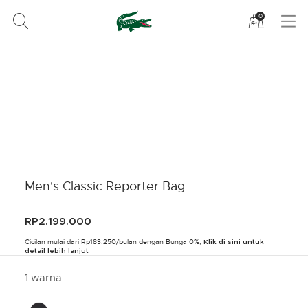
Lihat
0
tas
belanja
saya
Men's Classic Reporter Bag
RP2.199.000
Cicilan mulai dari Rp183.250/bulan dengan Bunga 0%,
Klik di sini untuk
detail lebih lanjut
1 warna