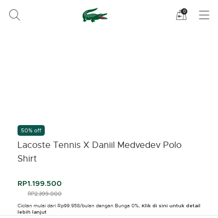
Lihat
0
tas
belanja
saya
50% off
Lacoste Tennis X Daniil Medvedev Polo
Shirt
RP1.199.500
PRICE REDUCED FROM
RP2.399.000
TO
Cicilan mulai dari Rp99.958/bulan dengan Bunga 0%,
Klik di sini untuk detail
lebih lanjut