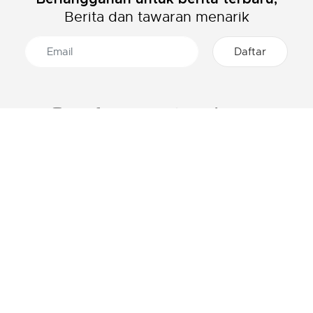
Berita dan tawaran menarik
TENTANG LACOSTE
KATEGORI
Grup Lacoste
Pakaian Pria
Karir
Pakaian Wanita
Proteksi Brand
Pakaian Anak-Anak
Polo Pria
BANTUAN & KONTAK
Polo Wanita