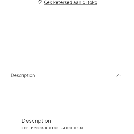
Cek ketersediaan di toko
Description
Description
REF. PRODUK 0100-LACDH8943