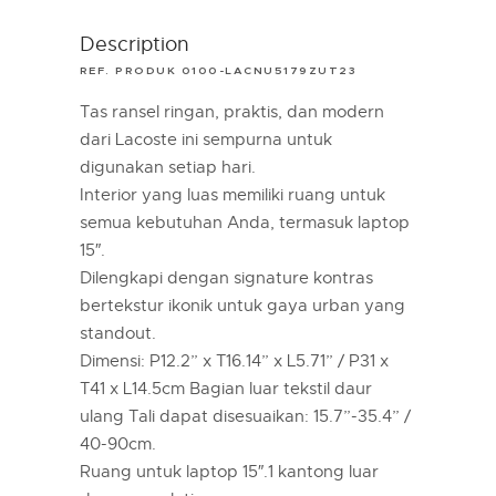
Description
REF. PRODUK 0100-LACNU5179ZUT23
Tas ransel ringan, praktis, dan modern
dari Lacoste ini sempurna untuk
digunakan setiap hari.
Interior yang luas memiliki ruang untuk
semua kebutuhan Anda, termasuk laptop
15″.
Dilengkapi dengan signature kontras
bertekstur ikonik untuk gaya urban yang
standout.
Dimensi: P12.2” x T16.14” x L5.71” / P31 x
T41 x L14.5cm Bagian luar tekstil daur
ulang Tali dapat disesuaikan: 15.7”-35.4” /
40-90cm.
Ruang untuk laptop 15″.1 kantong luar