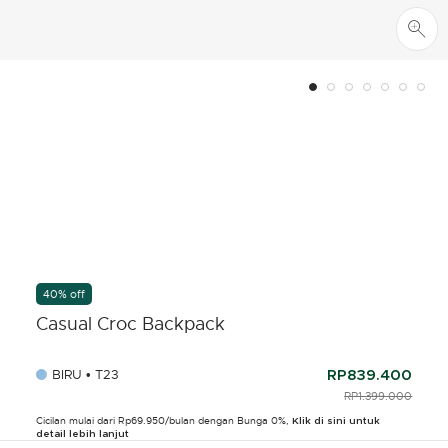
40% off
Casual Croc Backpack
BIRU • T23
RP839.400
PRICE REDUCED F
RP1.399.000
TO
Cicilan mulai dari Rp69.950/bulan dengan Bunga 0%,
Klik di sini untuk
detail lebih lanjut