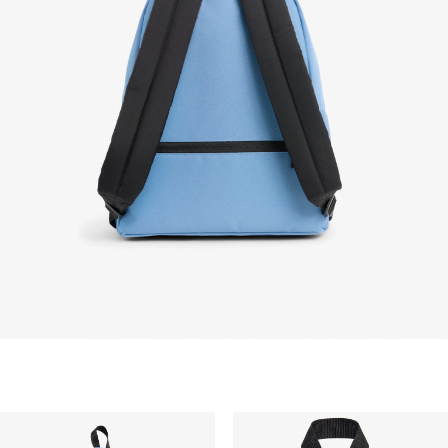
diterimanya pesanan Anda yang dibeli di
Lacoste.com. Untuk mengembalikan produk, Anda
dapat mengirimkan email ke customerservice-
idn@lacoste.com. Mohon di perhatikan bahwa
beberapa produk tidak dapat dikembalikan seperti
barang custom, barang yang didiskon 30% atau
lebih, aksesoris, parfum, masker, pakaian dalam, dan
pakaian renang.
PENGIRIMAN STANDAR
Pengiriman standar gratis untuk semua pembelian.
Pengiriman akan memakan waktu hingga 2-4 hari
kerja, namun dapat bervariasi tergantung faktor lain
seperti jarak, periode sibuk, dan lainnya.