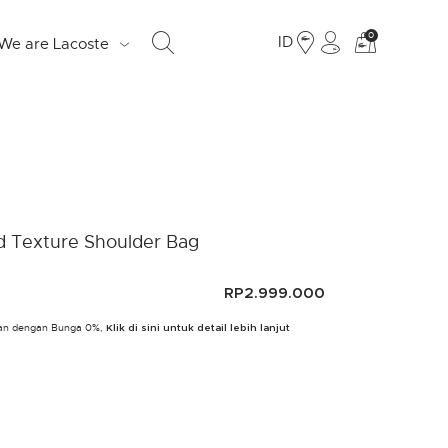
Lihat
0
ID
We are Lacoste
tas
belanja
saya
S
d Texture Shoulder Bag
d
e
RP2.999.000
o
ulan dengan Bunga 0%,
Klik di sini untuk detail lebih lanjut
Fr
19
Ju
LO