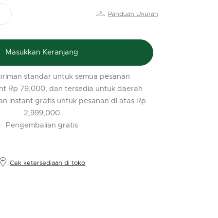
PR
Panduan Ukuran
o
$
l
Masukkan Keranjang
t
r
iriman standar untuk semua pesanan
l
nt Rp 79,000, dan tersedia untuk daerah
2
an instant gratis untuk pesanan di atas Rp
2,999,000
Pengembalian gratis
Cek ketersediaan di toko