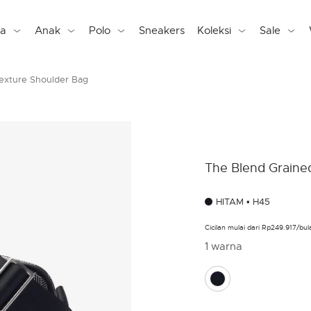
ta
Anak
Polo
Sneakers
Koleksi
Sale
exture Shoulder Bag
The Blend Graine
HITAM • H45
Cicilan mulai dari Rp249.917/b
1 warna
selected