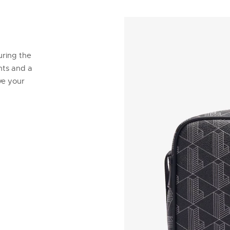
uring the
ts and a
ve your