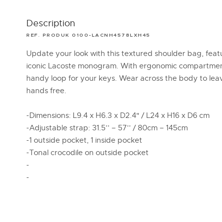
Description
REF. PRODUK 0100-LACNH4578LXH45
Update your look with this textured shoulder bag, feat
iconic Lacoste monogram. With ergonomic compartmen
handy loop for your keys. Wear across the body to lea
hands free.
-Dimensions: L9.4 x H6.3 x D2.4" / L24 x H16 x D6 cm
-Adjustable strap: 31.5’’ – 57’’ / 80cm – 145cm
-1 outside pocket, 1 inside pocket
-Tonal crocodile on outside pocket
-
-