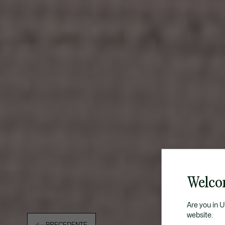
Welcom
Are you in 
website.