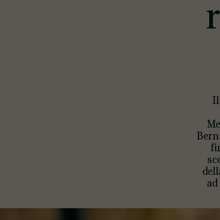
I
Me
Bern
fi
sc
del
ad 