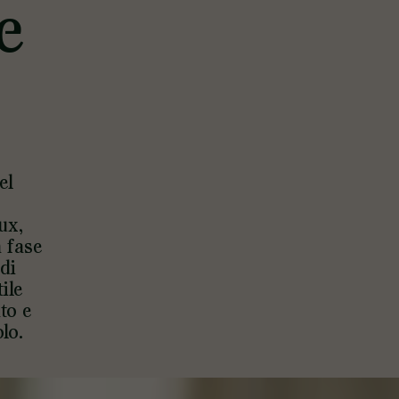
e
el
ux,
 fase
 di
ile
to e
olo.