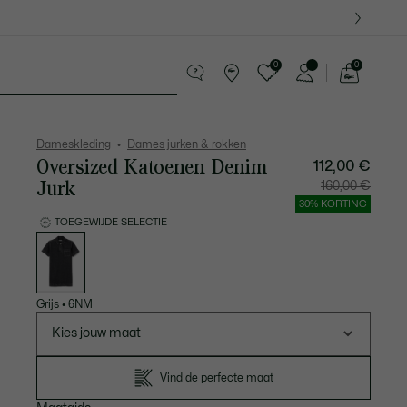
0
0
See
my
ires
Sport
Krokodillen kado's
shopping
bag
Dameskleding
Dames jurken & rokken
Oversized Katoenen Denim
112,00 €
Jurk
Prijs
Originel
160,00 €
na
prijs
korting:
vóór
30% KORTING
112,00
korting:
€
160,00
TOEGEWIJDE SELECTIE
€
Lijst
met
variaties
Grijs
•
6NM
Kies jouw maat
Vind de perfecte maat