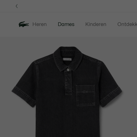
Informatiebanners
Heren
Dames
Kinderen
Ontdek
Productafbeeldingengalerij
Nieuw
Sale
Kleding
Sc