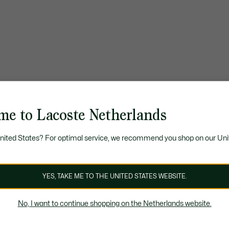
me to Lacoste Netherlands
United States? For optimal service, we recommend you shop on our Uni
YES, TAKE ME TO THE UNITED STATES WEBSITE.
No, I want to continue shopping on the Netherlands website.