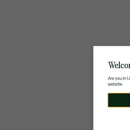
Welco
Are you in 
website.