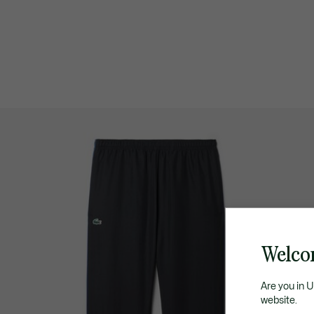
Welco
Are you in 
website.