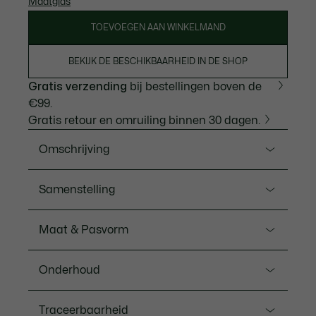
Maatgids
TOEVOEGEN AAN WINKELMAND
BEKIJK DE BESCHIKBAARHEID IN DE SHOP
Gratis verzending
bij bestellingen boven de
€99.
Gratis retour en omruiling binnen 30 dagen.
Omschrijving
Ref. XH4778-00
Samenstelling
Deze trainingsbroek van Lacoste, de expert in sport
en stijl sinds 1933, wordt gekenmerkt door de
Hoofdsteun: Polyester (100%) / Voering: Polyester
Maat & Pasvorm
krokodilstijl. Vervaardigd van onze kenmerkende
(65%), Katoen (35%)
lichtgewichte, ademende diamond tafzijde voor
Pasvorm
bewegingsvrijheid, met een krokodilprint en iconische
Onderhoud
contrastversiering. Gedurfde, sportieve stijl.
Regular fit
MACHINEWASSEN OP MAXIMUM 30
Van gerecycled polyester vervaardigde diamond
Traceerbaarheid
Maten van het model