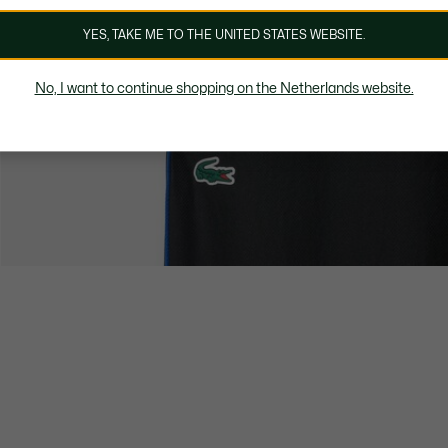
YES, TAKE ME TO THE UNITED STATES WEBSITE.
No, I want to continue shopping on the Netherlands website.