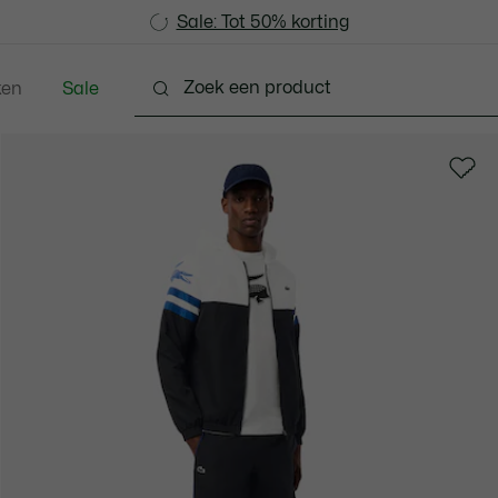
Sale: Tot 50% korting
Sale: Tot 50% korting
ken
Sale
Schoenen
Accessoires
Lederwaren & Klein L