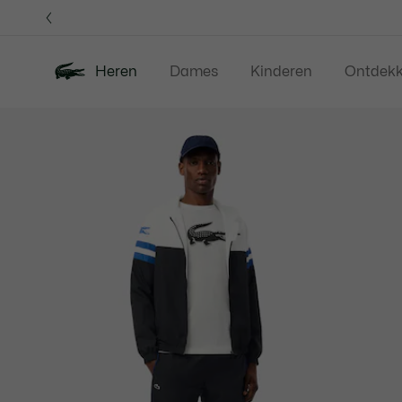
Informatiebanners
Heren
Dames
Kinderen
Ontdek
Productafbeeldingengalerij
Nieuw
Sale
Polos
Kleding