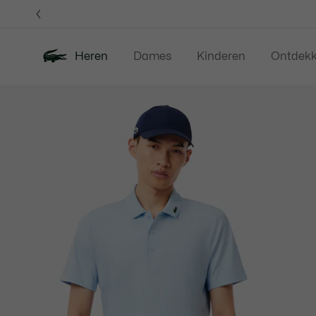
Informatiebanners
Heren
Dames
Kinderen
Ontdek
Productafbeeldingengalerij
Nieuw
Sale
Polos
Kleding