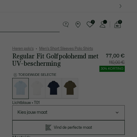
0
0
See
my
ederwaren
Sport
Krokodillen kado's
shopping
bag
Heren polo's
Men's Short Sleeves Polo Shirts
Regular Fit Golfpolohemd met
77,00 €
UV-bescherming
Prijs
Originel
110,00 €
na
prijs
korting:
vóór
30% KORTING
77,00
korting:
€
110,00
TOEGEWIJDE SELECTIE
€
Lijst
met
variaties
Lichtblauw
•
T01
Kies jouw maat
Vind de perfecte maat