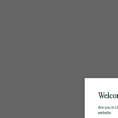
Welco
Are you in 
website.