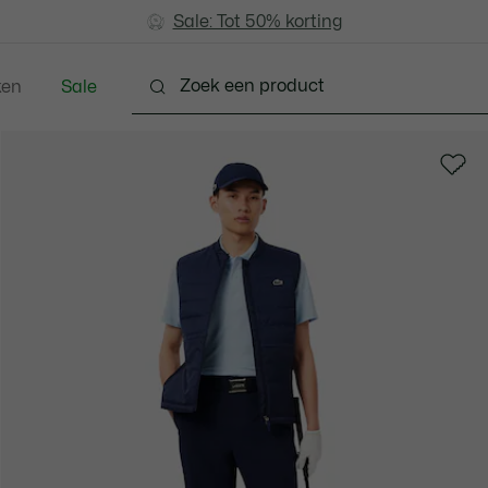
Sale: Tot 50% korting
Sale: Tot 50% korting
ken
Sale
Schoenen
Accessoires
Lederwaren & Klein L