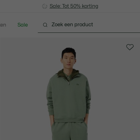
Sale: Tot 50% korting
Sale: Tot 50% korting
ken
Sale
Schoenen
Accessoires
Lederwaren & Klein L