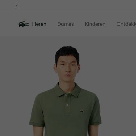
Informatiebanners
Heren
Dames
Kinderen
Ontdek
Productafbeeldingengalerij
Nieuw
Sale
Polos
Kleding