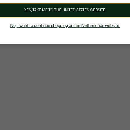
YES, TAKE ME TO THE UNITED STATES WEBSITE.
No, I want to continue shopping on the Netherlands website.