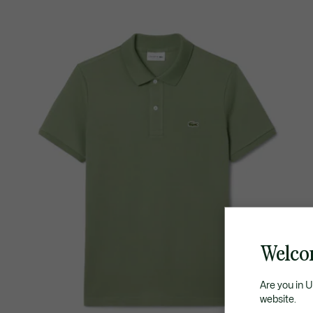
Welco
Are you in 
website.