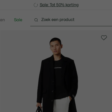
Sale: Tot 50% korting
Sale: Tot 50% korting
ken
Sale
Schoenen
Accessoires
Lederwaren & Klein L