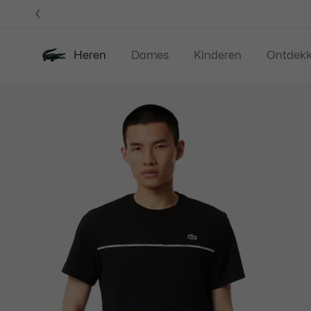
Informatiebanners
Heren
Dames
Kinderen
Ontdek
Productafbeeldingengalerij
Nieuw
Sale
Polos
Kleding