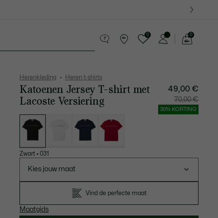
0
0
See
my
ederwaren
Sport
Krokodillen kado's
shopping
bag
Herenkleding
Heren t-shirts
Katoenen Jersey T-shirt met
49,00 €
Lacoste Versiering
Prijs
Originel
70,00 €
na
prijs
korting:
vóór
30% KORTING
49,00
korting:
Lijst
€
70,00
met
€
variaties
Zwart
•
031
Kies jouw maat
Vind de perfecte maat
Maatgids