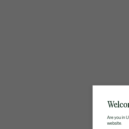
Welco
Are you in 
website.