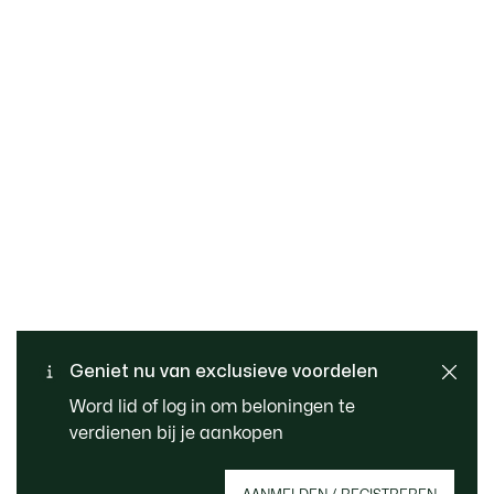
Gratis retourneren
Veilig betalen
Standaard verzending -
Geniet nu van exclusieve voordelen
Klantenservice
Gratis vanaf 99 €
Word lid of log in om beloningen te
verdienen bij je aankopen
Meld je aan om een account aan te maken,