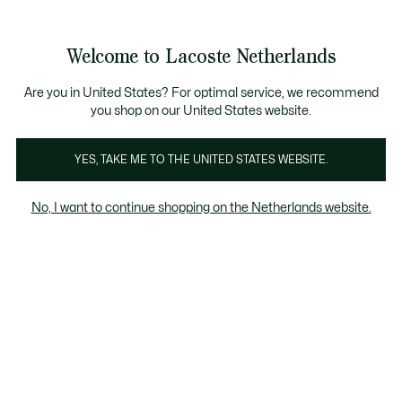
Informatiebanners
Sale: Tot 50% korting
Sale: Tot 50% korting
Welcome to Lacoste Netherlands
See
0
0
my
shopping
bag
Are you in United States? For optimal service, we recommend
you shop on our United States website.
Online Exclusive
YES, TAKE ME TO THE UNITED STATES WEBSITE.
No, I want to continue shopping on the Netherlands website.
Online Exclusive