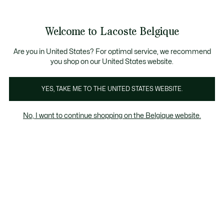
Informatiebanners
CHANCE - Ontdek een selectie afgeprijsde artikelen.
LAST CHANCE - Ontdek een selectie afgeprijsde art
Productafbeeldingengalerij
Welcome to Lacoste Belgique
See
0
0
my
NL
shopping
bag
Are you in United States? For optimal service, we recommend
you shop on our United States website.
YES, TAKE ME TO THE UNITED STATES WEBSITE.
No, I want to continue shopping on the Belgique website.