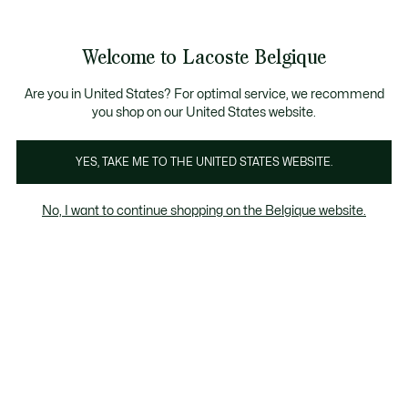
Informatiebanners
CHANCE - Ontdek een selectie afgeprijsde artikelen.
LAST CHANCE - Ontdek een selectie afgeprijsde a
Welcome to Lacoste Belgique
See
0
0
my
NL
shopping
bag
Are you in United States? For optimal service, we recommend
you shop on our United States website.
YES, TAKE ME TO THE UNITED STATES WEBSITE.
NEAKERS
PERFORMANCE
SLIPPE
No, I want to continue shopping on the Belgique website.
neakers
Outdoor
Performance
Slippers & sandale
Performance